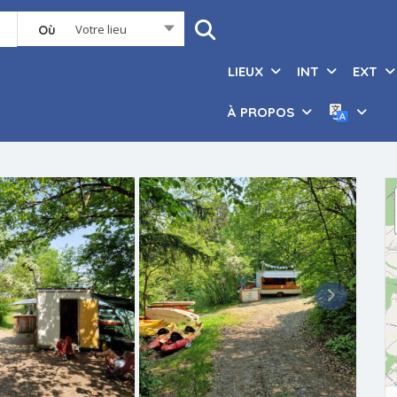
Votre lieu
Où
LIEUX
INT
EXT
À PROPOS