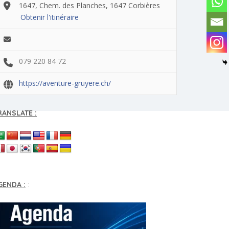
1647, Chem. des Planches, 1647 Corbières
Obtenir l'itinéraire
079 220 84 72
https://aventure-gruyere.ch/
RANSLATE :
GENDA :
: