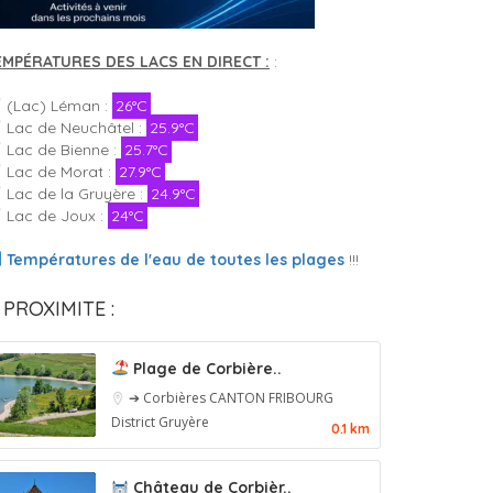
EMPÉRATURES DES LACS EN DIRECT :
:
(Lac) Léman :
26°C
Lac de Neuchâtel :
25.9°C
Lac de Bienne :
25.7°C
Lac de Morat :
27.9°C
Lac de la Gruyère :
24.9°C
Lac de Joux :
24°C
Températures de l'eau de toutes les plages
!!!
 PROXIMITE :
Plage de Corbière..
➔ Corbières
CANTON FRIBOURG
District Gruyère
0.1 km
Château de Corbièr..