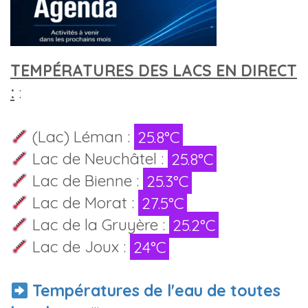
TEMPÉRATURES DES LACS EN DIRECT
:
:
(Lac) Léman :
25.8°C
Lac de Neuchâtel :
25.8°C
Lac de Bienne :
25.3°C
Lac de Morat :
27.5°C
Lac de la Gruyère :
25.2°C
Lac de Joux :
24°C
Températures de l'eau de toutes