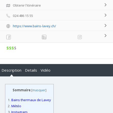
Obtenir l'itinéraire
024 486 15 55
https://www.bains-lavey.ch/
$$$
$
Description
Details
Vidéo
Sommaire
[
masquer
]
1.
Bains thermaux de Lavey
2.
Météo
3.
Instagram