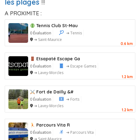
les plages
!!!
A PROXIMITE :
Tennis Club St-Mau
0 Évaluation
➔ Tennis
➔ Saint-Maurice
0.6 km
Etsapaté Escape Ga
0 Évaluation
➔ Escape Games
➔ Lavey-Morcles
1.2 km
Fort de Dailly &#
0 Évaluation
➔ Forts
➔ Lavey-Morcles
1.2 km
Parcours Vita R
0 Évaluation
➔ Parcours Vita
➔ Saint-Maurice