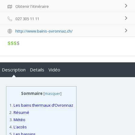
Obtenir l'itinéraire
027 305 11 11
http://www.bains-ovronnaz.ch/
$$$
$
Description
Details
Vidéo
Sommaire
[
masquer
]
1.
Les bains thermaux d’Ovronnaz
2.
Résumé
3.
Météo
4.
L’accès
5.
Les bassins