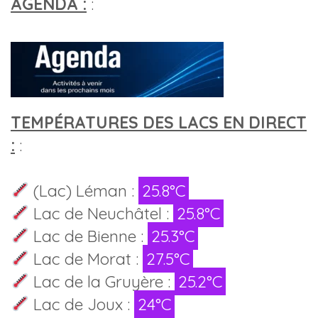
AGENDA :
:
TEMPÉRATURES DES LACS EN DIRECT
:
:
(Lac) Léman :
25.8°C
Lac de Neuchâtel :
25.8°C
Lac de Bienne :
25.3°C
Lac de Morat :
27.5°C
Lac de la Gruyère :
25.2°C
Lac de Joux :
24°C