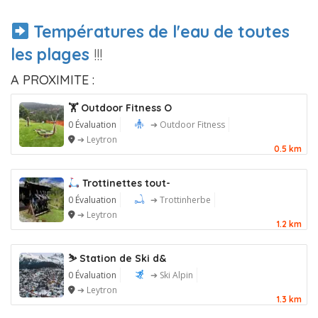
Températures de l'eau de toutes
les plages
!!!
A PROXIMITE :
🏋️ Outdoor Fitness O
0 Évaluation
➔ Outdoor Fitness
➔ Leytron
0.5 km
Trottinettes tout-
0 Évaluation
➔ Trottinherbe
➔ Leytron
1.2 km
⛷️ Station de Ski d&
0 Évaluation
➔ Ski Alpin
➔ Leytron
1.3 km