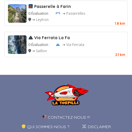
Passerelle à Farin
0 Évaluation
➔ Passerelles
➔ Leytron
1.8 km
Via Ferrata La Fa
0 Évaluation
➔ Via Ferrata
➔ Saillon
2.1 km
CONTACTEZ-NOUS !!!
QUI SOMMES-NOUS ?
DISCLAIMER