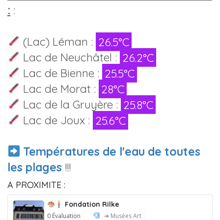
:
:
(Lac) Léman :
26.5°C
Lac de Neuchâtel :
26.2°C
Lac de Bienne :
25.5°C
Lac de Morat :
28°C
Lac de la Gruyère :
25.8°C
Lac de Joux :
25.6°C
Températures de l'eau de toutes
les plages
!!!
A PROXIMITE :
Fondation Rilke
0 Évaluation
➔ Musées Art