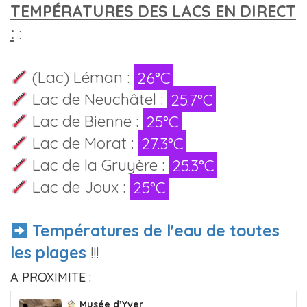
TEMPÉRATURES DES LACS EN DIRECT
:
:
(Lac) Léman :
26°C
Lac de Neuchâtel :
25.7°C
Lac de Bienne :
25°C
Lac de Morat :
27.3°C
Lac de la Gruyère :
25.3°C
Lac de Joux :
25°C
Températures de l'eau de toutes
les plages
!!!
A PROXIMITE :
Musée d’Yver