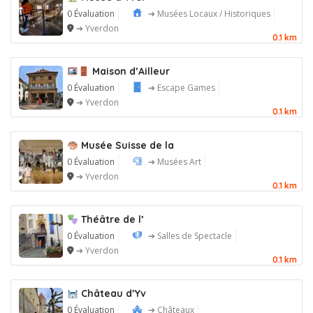
0 Évaluation
➔ Musées Locaux / Historiques
➔ Yverdon
0.1 km
Maison d’Ailleur
0 Évaluation
➔ Escape Games
➔ Yverdon
0.1 km
Musée Suisse de la
0 Évaluation
➔ Musées Art
➔ Yverdon
0.1 km
Théâtre de l’
0 Évaluation
➔ Salles de Spectacle
➔ Yverdon
0.1 km
Château d’Yv
0 Évaluation
➔ Châteaux