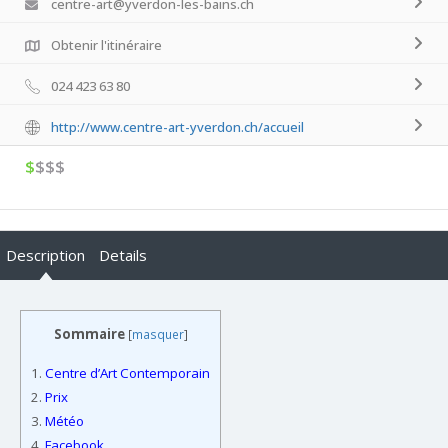
centre-art@yverdon-les-bains.ch
Obtenir l'itinéraire
024 423 63 80
http://www.centre-art-yverdon.ch/accueil
$
$$$
Description
Details
Sommaire
[
masquer
]
1.
Centre d’Art Contemporain
2.
Prix
3.
Météo
4.
Facebook