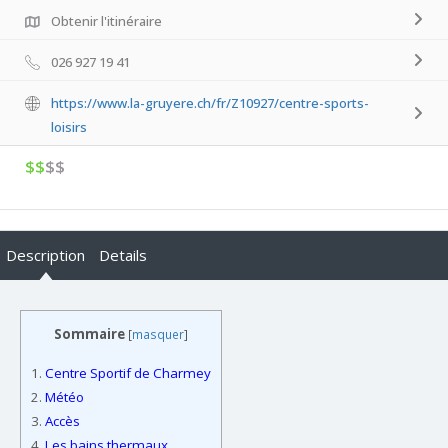
Obtenir l'itinéraire
026 927 19 41
https://www.la-gruyere.ch/fr/Z10927/centre-sports-
loisirs
$$
$$
Description
Details
Sommaire
[
masquer
]
1.
Centre Sportif de Charmey
2.
Météo
3.
Accès
4.
Les bains thermaux