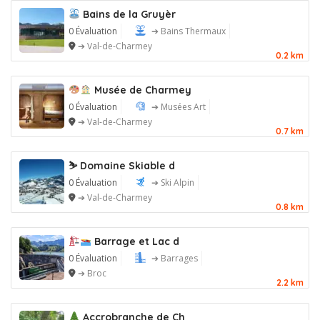
Bains de la Gruyèr
0 Évaluation
➔ Bains Thermaux
➔ Val-de-Charmey
0.2 km
Musée de Charmey
0 Évaluation
➔ Musées Art
➔ Val-de-Charmey
0.7 km
⛷️ Domaine Skiable d
0 Évaluation
➔ Ski Alpin
➔ Val-de-Charmey
0.8 km
Barrage et Lac d
0 Évaluation
➔ Barrages
➔ Broc
2.2 km
Accrobranche de Ch