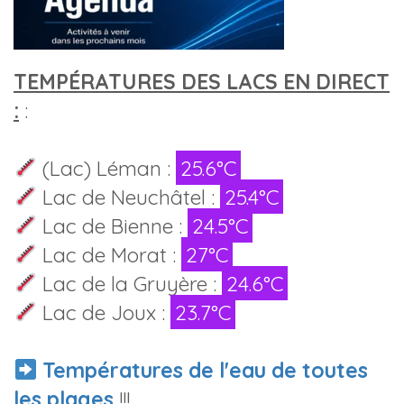
TEMPÉRATURES DES LACS EN DIRECT
:
:
(Lac) Léman :
25.6°C
Lac de Neuchâtel :
25.4°C
Lac de Bienne :
24.5°C
Lac de Morat :
27°C
Lac de la Gruyère :
24.6°C
Lac de Joux :
23.7°C
Températures de l'eau de toutes
les plages
!!!