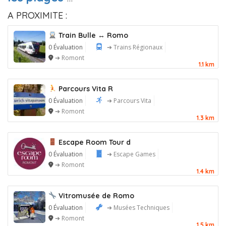
A PROXIMITE :
Train Bulle ↔ Romo
0 Évaluation
➔ Trains Régionaux
➔ Romont
1.1 km
Parcours Vita R
0 Évaluation
➔ Parcours Vita
➔ Romont
1.3 km
Escape Room Tour d
0 Évaluation
➔ Escape Games
➔ Romont
1.4 km
Vitromusée de Romo
0 Évaluation
➔ Musées Techniques
➔ Romont
1.5 km