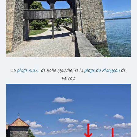
La
plage A.B.C.
de Rolle (gauche) et la
plage du Plongeon
de
Perroy.