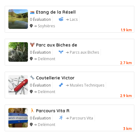
Etang de la Résell
0 Évaluation
➔ Lacs
➔ Soyhières
1.9 km
Parc aux Biches de
0 Évaluation
➔ Parcs aux Biches
➔ Delémont
2.7 km
Coutellerie Victor
0 Évaluation
➔ Musées Techniques
➔ Delémont
2.9 km
Parcours Vita R
0 Évaluation
➔ Parcours Vita
➔ Delémont
3 km