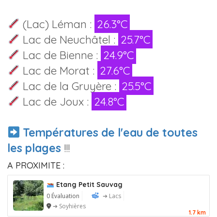
(Lac) Léman :
26.3°C
Lac de Neuchâtel :
25.7°C
Lac de Bienne :
24.9°C
Lac de Morat :
27.6°C
Lac de la Gruyère :
25.5°C
Lac de Joux :
24.8°C
Températures de l'eau de toutes
les plages
!!!
A PROXIMITE :
Etang Petit Sauvag
0 Évaluation
➔ Lacs
➔ Soyhières
1.7 km