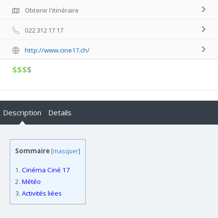
Obtenir l'itinéraire
022 312 17 17
http://www.cine17.ch/
$$$
$
Description
Details
Sommaire
[
masquer
]
1.
Cinéma Ciné 17
2.
Météo
3.
Activités liées