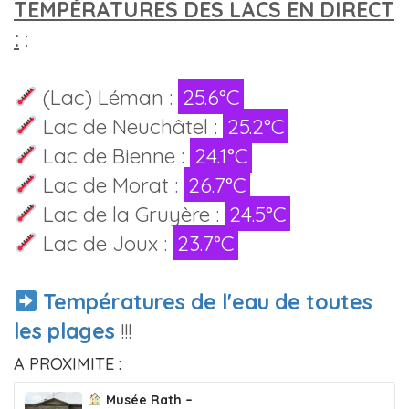
TEMPÉRATURES DES LACS EN DIRECT
:
:
(Lac) Léman :
25.6°C
Lac de Neuchâtel :
25.2°C
Lac de Bienne :
24.1°C
Lac de Morat :
26.7°C
Lac de la Gruyère :
24.5°C
Lac de Joux :
23.7°C
Températures de l'eau de toutes
les plages
!!!
A PROXIMITE :
Musée Rath –