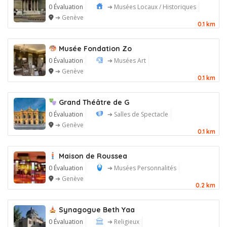
0 Évaluation
➔ Musées Locaux / Historiques
➔ Genève
0.1 km
Musée Fondation Zo
0 Évaluation
➔ Musées Art
➔ Genève
0.1 km
Grand Théâtre de G
0 Évaluation
➔ Salles de Spectacle
➔ Genève
0.1 km
Maison de Roussea
0 Évaluation
➔ Musées Personnalités
➔ Genève
0.2 km
Synagogue Beth Yaa
0 Évaluation
➔ Religieux