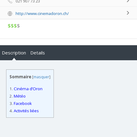
021 907 73 23
http://www.cinemadoron.ch/
$$$
$
Description
Details
Sommaire
[
masquer
]
1.
Cinéma d’Oron
2.
Météo
3.
Facebook
4.
Activités liées