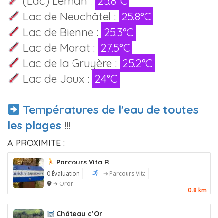
(Lac) Léman :
25.8°C
Lac de Neuchâtel :
25.8°C
Lac de Bienne :
25.3°C
Lac de Morat :
27.5°C
Lac de la Gruyère :
25.2°C
Lac de Joux :
24°C
Températures de l'eau de toutes
les plages
!!!
A PROXIMITE :
Parcours Vita R
0 Évaluation
➔ Parcours Vita
➔ Oron
0.8 km
Château d’Or