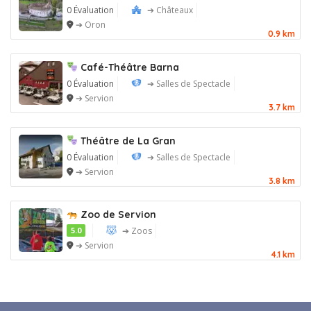
0 Évaluation
➔ Châteaux
➔ Oron
0.9 km
Café-Théâtre Barna
0 Évaluation
➔ Salles de Spectacle
➔ Servion
3.7 km
Théâtre de La Gran
0 Évaluation
➔ Salles de Spectacle
➔ Servion
3.8 km
Zoo de Servion
5.0
➔ Zoos
➔ Servion
4.1 km