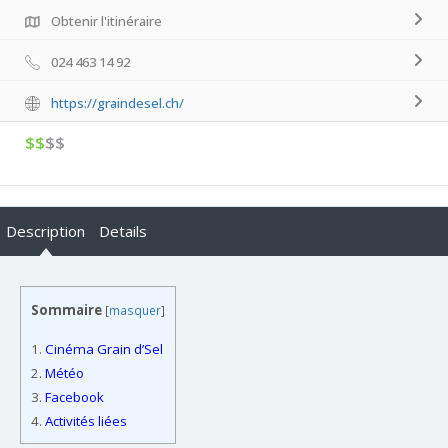
Obtenir l'itinéraire
024 463 14 92
https://graindesel.ch/
$$
$$
Description
Details
Sommaire
[
masquer
]
1.
Cinéma Grain d’Sel
2.
Météo
3.
Facebook
4.
Activités liées