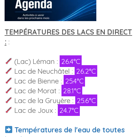
TEMPÉRATURES DES LACS EN DIRECT
:
:
(Lac) Léman :
26.4°C
Lac de Neuchâtel :
26.2°C
Lac de Bienne :
25.4°C
Lac de Morat :
28.1°C
Lac de la Gruyère :
25.6°C
Lac de Joux :
24.7°C
Températures de l'eau de toutes