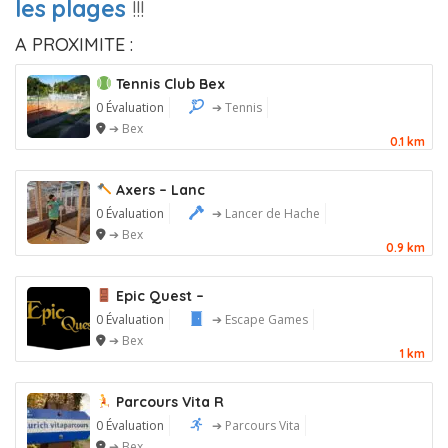
les plages
!!!
A PROXIMITE :
Tennis Club Bex
0 Évaluation
➔ Tennis
➔ Bex
0.1 km
Axers – Lanc
0 Évaluation
➔ Lancer de Hache
➔ Bex
0.9 km
Epic Quest –
0 Évaluation
➔ Escape Games
➔ Bex
1 km
Parcours Vita R
0 Évaluation
➔ Parcours Vita
➔ Bex