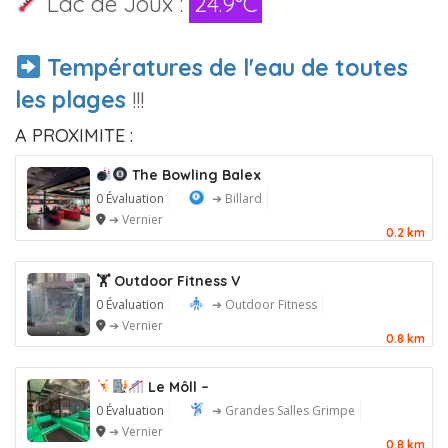
Lac de Joux :
24.9°C
Températures de l'eau de toutes
les plages
!!!
A PROXIMITE :
The Bowling Balex
0 Évaluation
➔ Billard
➔ Vernier
0.2 km
🏋️ Outdoor Fitness V
0 Évaluation
➔ Outdoor Fitness
➔ Vernier
0.8 km
Le Môll –
0 Évaluation
➔ Grandes Salles Grimpe
➔ Vernier
0.8 km