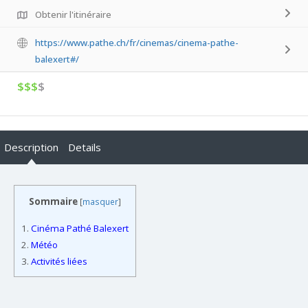
Obtenir l'itinéraire
https://www.pathe.ch/fr/cinemas/cinema-pathe-
balexert#/
$$$
$
Description
Details
Sommaire
[
masquer
]
1.
Cinéma Pathé Balexert
2.
Météo
3.
Activités liées