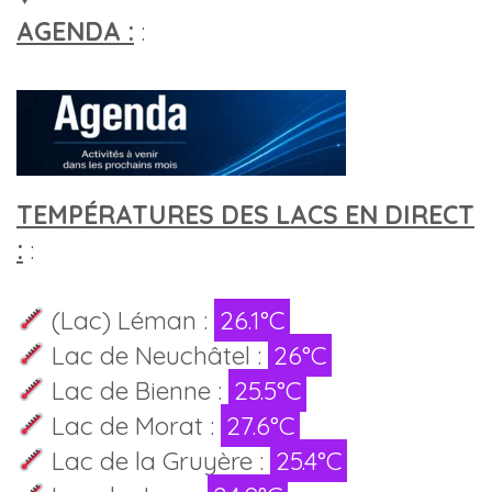
AGENDA :
:
TEMPÉRATURES DES LACS EN DIRECT
:
:
(Lac) Léman :
26.1°C
Lac de Neuchâtel :
26°C
Lac de Bienne :
25.5°C
Lac de Morat :
27.6°C
Lac de la Gruyère :
25.4°C