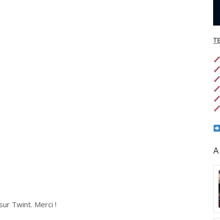
T
A
ur Twint. Merci !