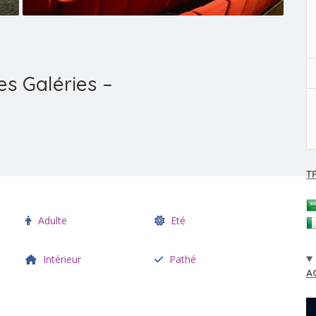
s Galéries –
T
Adulte
Eté
Intérieur
Pathé
A