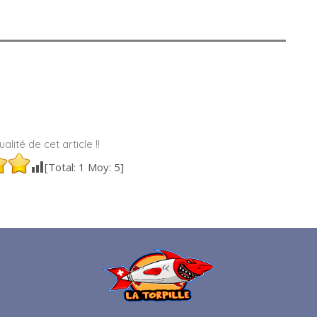
alité de cet article !!
[Total:
1
Moy:
5
]