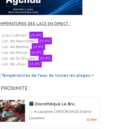
EMPÉRATURES DES LACS EN DIRECT :
:
(Lac) Léman :
25.4°C
Lac de Neuchâtel :
25.5°C
Lac de Bienne :
24.4°C
Lac de Morat :
26.9°C
Lac de la Gruyère :
24.4°C
Lac de Joux :
23.4°C
Températures de l'eau de toutes les plages
!!!
 PROXIMITE :
Discothèque Le Bru..
➔ Lausanne
CANTON VAUD
District
Lausanne
0.1 km