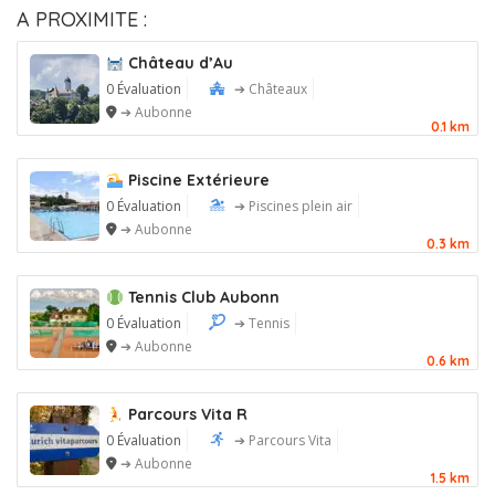
A PROXIMITE :
Château d’Au
0 Évaluation
➔ Châteaux
➔ Aubonne
0.1 km
Piscine Extérieure
0 Évaluation
➔ Piscines plein air
➔ Aubonne
0.3 km
Tennis Club Aubonn
0 Évaluation
➔ Tennis
➔ Aubonne
0.6 km
Parcours Vita R
0 Évaluation
➔ Parcours Vita
➔ Aubonne
1.5 km