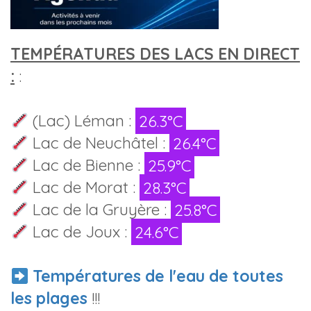
TEMPÉRATURES DES LACS EN DIRECT
:
:
(Lac) Léman :
26.3°C
Lac de Neuchâtel :
26.4°C
Lac de Bienne :
25.9°C
Lac de Morat :
28.3°C
Lac de la Gruyère :
25.8°C
Lac de Joux :
24.6°C
Températures de l'eau de toutes
les plages
!!!