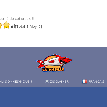
alité de cet article !!
[Total:
1
Moy:
5
]
UI SOMMES-NOUS ?
DISCLAIMER
FRANCAIS