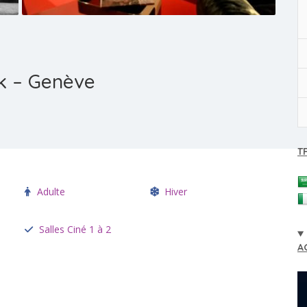
k – Genève
T
Adulte
Hiver
Salles Ciné 1 à 2
A