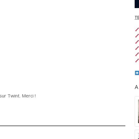
T
A
ur Twint. Merci !