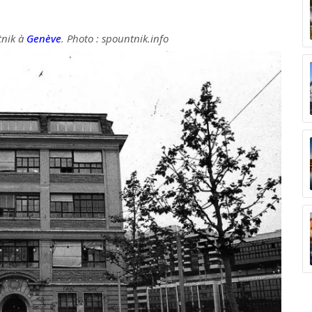
tnik à
Genève
. Photo : spountnik.info