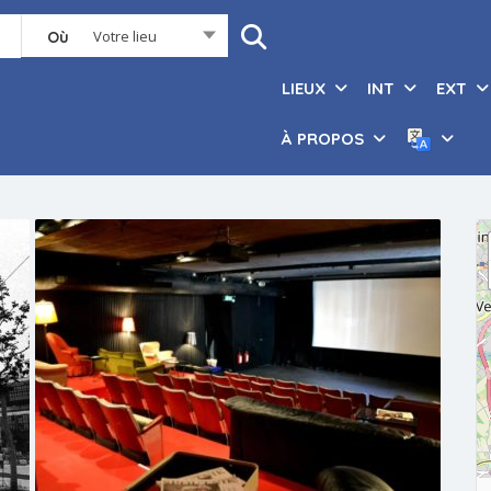
Votre lieu
Où
LIEUX
INT
EXT
À PROPOS