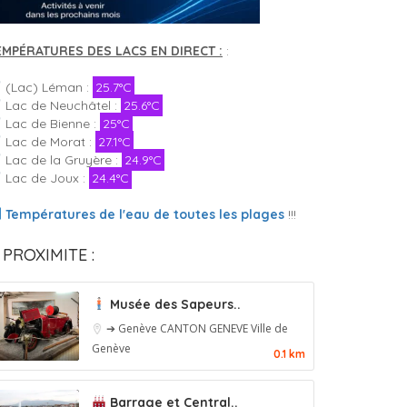
EMPÉRATURES DES LACS EN DIRECT :
:
(Lac) Léman :
25.7°C
Lac de Neuchâtel :
25.6°C
Lac de Bienne :
25°C
Lac de Morat :
27.1°C
Lac de la Gruyère :
24.9°C
Lac de Joux :
24.4°C
Températures de l'eau de toutes les plages
!!!
 PROXIMITE :
Musée des Sapeurs..
➔ Genève
CANTON GENEVE
Ville de
Genève
0.1 km
Barrage et Central..