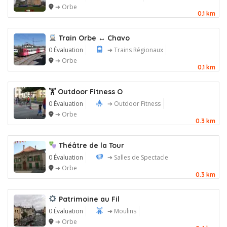
➔ Orbe
0.1 km
Train Orbe ↔ Chavo
0 Évaluation
➔ Trains Régionaux
➔ Orbe
0.1 km
🏋️ Outdoor Fitness O
0 Évaluation
➔ Outdoor Fitness
➔ Orbe
0.3 km
Théâtre de la Tour
0 Évaluation
➔ Salles de Spectacle
➔ Orbe
0.3 km
Patrimoine au Fil
0 Évaluation
➔ Moulins
➔ Orbe