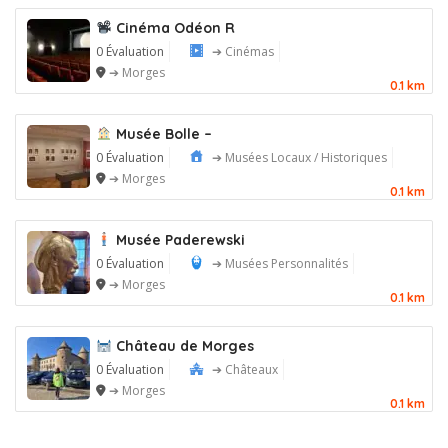
Cinéma Odéon R
0 Évaluation
➔ Cinémas
➔ Morges
0.1 km
Musée Bolle –
0 Évaluation
➔ Musées Locaux / Historiques
➔ Morges
0.1 km
Musée Paderewski
0 Évaluation
➔ Musées Personnalités
➔ Morges
0.1 km
Château de Morges
0 Évaluation
➔ Châteaux
➔ Morges
0.1 km