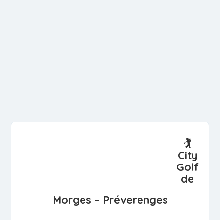
🏌️
City
Golf
de
Morges – Préverenges