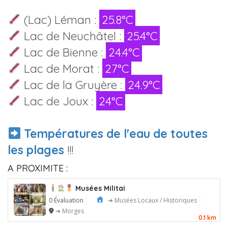
(Lac) Léman :
25.8°C
Lac de Neuchâtel :
25.4°C
Lac de Bienne :
24.4°C
Lac de Morat :
27°C
Lac de la Gruyère :
24.9°C
Lac de Joux :
24°C
Températures de l'eau de toutes
les plages
!!!
A PROXIMITE :
Musées Militai
0 Évaluation
➔ Musées Locaux / Historiques
➔ Morges
0.1 km