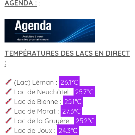
AGENDA :
:
TEMPÉRATURES DES LACS EN DIRECT
:
:
(Lac) Léman :
26.1°C
Lac de Neuchâtel :
25.7°C
Lac de Bienne :
25.1°C
Lac de Morat :
27.3°C
Lac de la Gruyère :
25.2°C
Lac de Joux :
24.3°C