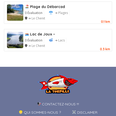
Plage du Débarcad
0 Évaluation
➔ Plages
➔ Le Chenit
0.1 km
Lac de Joux –
0 Évaluation
➔ Lacs
➔ Le Chenit
0.3 km
CONTACTEZ-NOUS !!!
QUI SOMMES-NOUS ?
DISCLAIMER