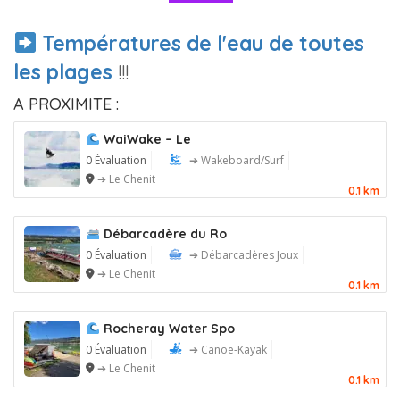
Températures de l'eau de toutes
les plages
!!!
A PROXIMITE :
WaiWake – Le
0 Évaluation
➔ Wakeboard/Surf
➔ Le Chenit
0.1 km
Débarcadère du Ro
0 Évaluation
➔ Débarcadères Joux
➔ Le Chenit
0.1 km
Rocheray Water Spo
0 Évaluation
➔ Canoë-Kayak
➔ Le Chenit
0.1 km