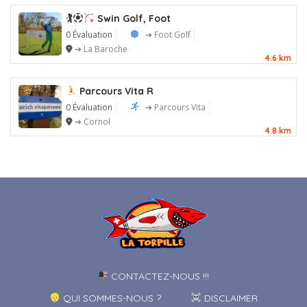
🏌
Swin Golf, Foot
0 Évaluation
➔ Foot Golf
➔ La Baroche
4.6 km
Parcours Vita R
0 Évaluation
➔ Parcours Vita
➔ Cornol
4.8 km
CONTACTEZ-NOUS !!!
QUI SOMMES-NOUS ?
DISCLAIMER