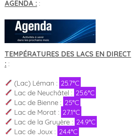
AGENDA :
:
TEMPÉRATURES DES LACS EN DIRECT
:
:
(Lac) Léman :
25.7°C
Lac de Neuchâtel :
25.6°C
Lac de Bienne :
25°C
Lac de Morat :
27.1°C
Lac de la Gruyère :
24.9°C
Lac de Joux :
24.4°C