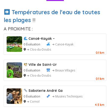
Températures de l'eau de toutes
les plages
!!!
A PROXIMITE :
Canoë-Kayak –
0 Évaluation
➔ Canoë-Kayak
➔ Clos-du-Doubs
0.1 km
Ville de Saint-Ur
0 Évaluation
➔ Beaux Villages
➔ Clos-du-Doubs
0.1 km
Saboterie André Ga
0 Évaluation
➔ Musées Techniques
➔ Cornol
4.5 km