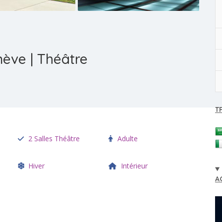
ève | Théâtre
T
2 Salles Théâtre
Adulte
Hiver
Intérieur
A