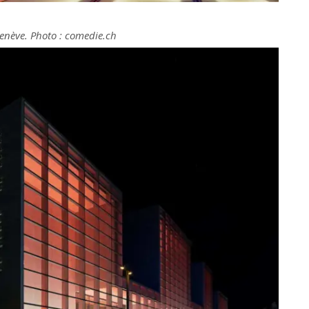
enève. Photo : comedie.ch