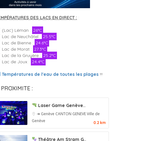
EMPÉRATURES DES LACS EN DIRECT :
:
(Lac) Léman :
26°C
Lac de Neuchâtel :
25.5°C
Lac de Bienne :
24.6°C
Lac de Morat :
27.3°C
Lac de la Gruyère :
25.2°C
Lac de Joux :
24.4°C
Températures de l'eau de toutes les plages
!!!
 PROXIMITE :
Laser Game Genève..
➔ Genève
CANTON GENEVE
Ville de
Genève
0.2 km
Théâtre Am Stram G..