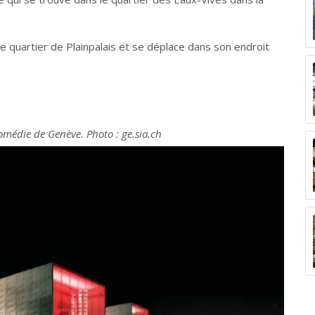
quartier de Plainpalais et se déplace dans son endroit
omédie de Genève. Photo : ge.sia.ch