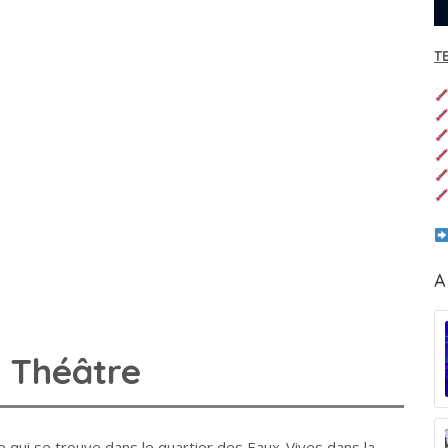
T
A
 Théâtre
e qui se trouve dans le quartier des Eaux-Vives dans la