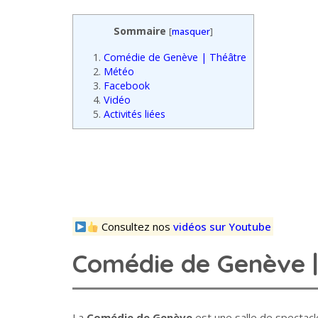
Sommaire
[
masquer
]
1.
Comédie de Genève | Théâtre
2.
Météo
3.
Facebook
4.
Vidéo
5.
Activités liées
Consultez nos
vidéos sur Youtube
Comédie de Genève |
La
Comédie de Genève
est une salle de spectacl