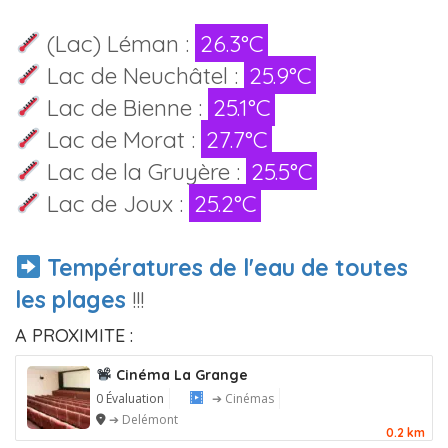
(Lac) Léman :
26.3°C
Lac de Neuchâtel :
25.9°C
Lac de Bienne :
25.1°C
Lac de Morat :
27.7°C
Lac de la Gruyère :
25.5°C
Lac de Joux :
25.2°C
Températures de l'eau de toutes
les plages
!!!
A PROXIMITE :
Cinéma La Grange
0 Évaluation
➔ Cinémas
➔ Delémont
0.2 km