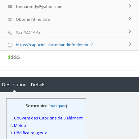
frinnareddy@yahoo.com
Obtenir l'itinéraire
032 422 14 42
https://capucins.ch/romandie/delemont/
$
$$$
Description
Details
Sommaire
[
masquer
]
1.
Couvent des Capucins de Delémont
2.
Météo
3.
L’édifice religieux