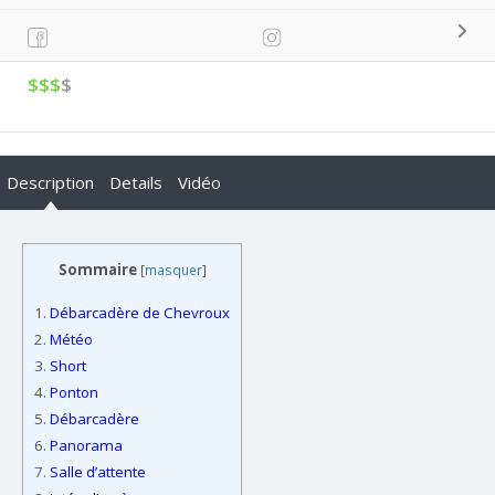
$$$
$
Description
Details
Vidéo
Sommaire
[
masquer
]
1.
Débarcadère de Chevroux
2.
Météo
3.
Short
4.
Ponton
5.
Débarcadère
6.
Panorama
7.
Salle d’attente