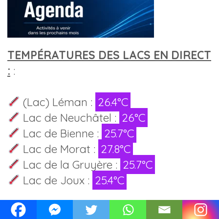
TEMPÉRATURES DES LACS EN DIRECT
:
:
(Lac) Léman :
26.4°C
Lac de Neuchâtel :
26°C
Lac de Bienne :
25.7°C
Lac de Morat :
27.8°C
Lac de la Gruyère :
25.7°C
Lac de Joux :
25.4°C
Températures de l'eau de toutes