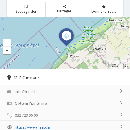
Partager
Sauvegarder
Donne ton avis
Leaflet
1545 Chevroux
info@lnm.ch
Obtenir l'itinéraire
032 729 96 00
https://www.lnm.ch/