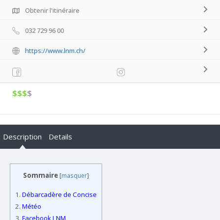
Obtenir l'itinéraire
032 729 96 00
https://www.lnm.ch/
$$$
$
Description
Details
Sommaire
[
masquer
]
1.
Débarcadère de Concise
2.
Météo
3.
Facebook LNM