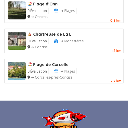
Plage d’Onn
0 Évaluation
➔ Plages
➔ Onnens
0.8 km
Chartreuse de La L
0 Évaluation
➔ Monastères
➔ Concise
1.8 km
Plage de Corcelle
0 Évaluation
➔ Plages
➔ Corcelles-près-Concise
2.7 km