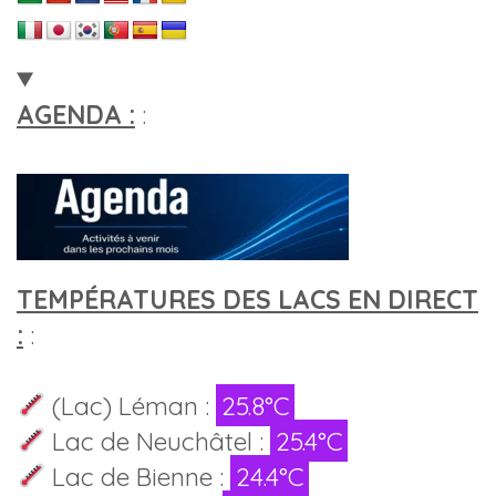
AGENDA :
:
TEMPÉRATURES DES LACS EN DIRECT
:
:
(Lac) Léman :
25.8°C
Lac de Neuchâtel :
25.4°C
Lac de Bienne :
24.4°C