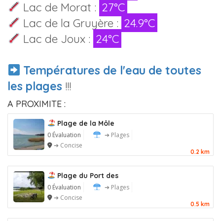
Lac de Morat :
27°C
Lac de la Gruyère :
24.9°C
Lac de Joux :
24°C
Températures de l'eau de toutes
les plages
!!!
A PROXIMITE :
Plage de la Môle
0 Évaluation
➔ Plages
➔ Concise
0.2 km
Plage du Port des
0 Évaluation
➔ Plages
➔ Concise
0.5 km