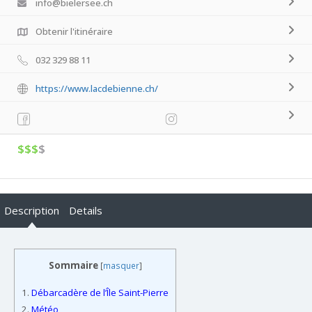
info@bielersee.ch
Obtenir l'itinéraire
032 329 88 11
https://www.lacdebienne.ch/
$$$
$
Description
Details
Sommaire
[
masquer
]
1.
Débarcadère de l’Île Saint-Pierre
2.
Météo