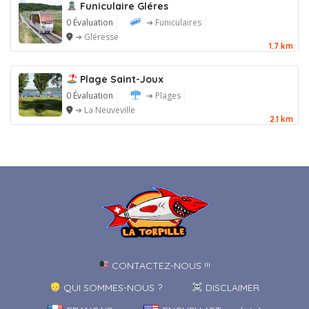
Funiculaire Gléres
0 Évaluation
➔ Funiculaires
➔ Gléresse
1.7 km
Plage Saint-Joux
0 Évaluation
➔ Plages
➔ La Neuveville
2.1 km
CONTACTEZ-NOUS !!!
QUI SOMMES-NOUS ?
DISCLAIMER