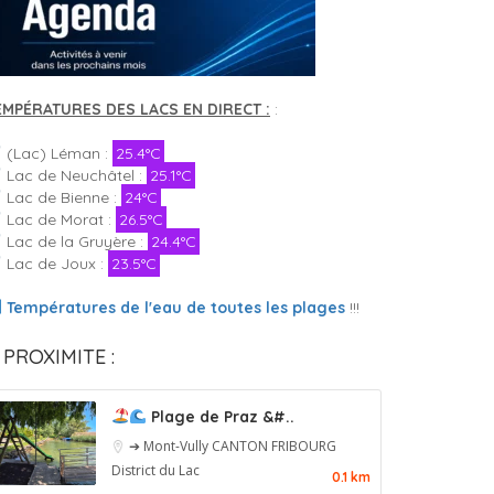
EMPÉRATURES DES LACS EN DIRECT :
:
(Lac) Léman :
25.4°C
Lac de Neuchâtel :
25.1°C
Lac de Bienne :
24°C
Lac de Morat :
26.5°C
Lac de la Gruyère :
24.4°C
Lac de Joux :
23.5°C
Températures de l'eau de toutes les plages
!!!
 PROXIMITE :
Plage de Praz &#..
➔ Mont-Vully
CANTON FRIBOURG
District du Lac
0.1 km