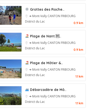
Grottes des Roche..
➔ Mont-Vully
CANTON FRIBOURG
District du Lac
0.9 km
Plage de Nant ..
➔ Mont-Vully
CANTON FRIBOURG
District du Lac
0.9 km
Plage de Môtier &..
➔ Mont-Vully
CANTON FRIBOURG
District du Lac
1.1 km
Débarcadère de Mô..
➔ Mont-Vully
CANTON FRIBOURG
District du Lac
1.1 km