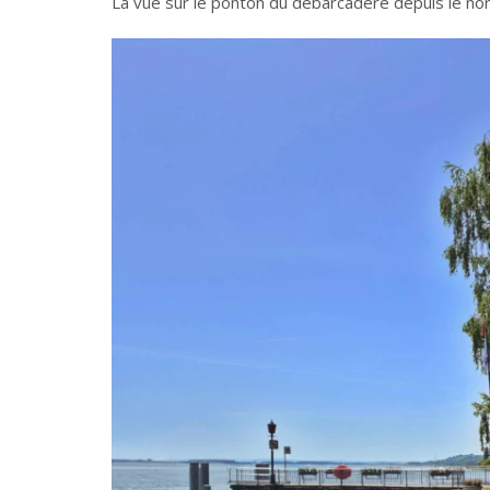
La vue sur le ponton du débarcadère depuis le nor