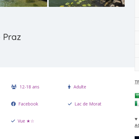
 Praz
T
12-18 ans
Adulte
Facebook
Lac de Morat
Vue ★☆
A