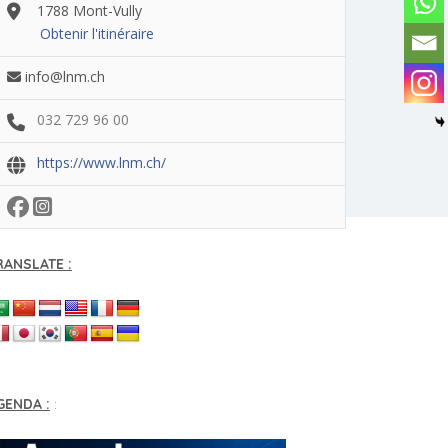
1788 Mont-Vully
Obtenir l'itinéraire
info@lnm.ch
032 729 96 00
https://www.lnm.ch/
RANSLATE :
GENDA :
: