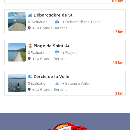
0.5 km
Débarcadère de St
0 Évaluation
➔ Débarcadères 3 Lacs
➔ La Grande-Béroche
1.7 km
Plage de Saint-Au
0 Évaluation
➔ Plages
➔ La Grande-Béroche
1.8 km
Cercle de la Voile
0 Évaluation
➔ Bateau à Voile
➔ La Grande-Béroche
2 km