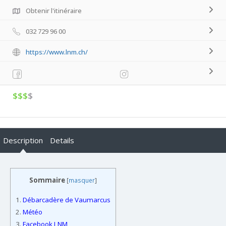
Obtenir l'itinéraire
032 729 96 00
https://www.lnm.ch/
$$$
$
Description
Details
Sommaire
[
masquer
]
1.
Débarcadère de Vaumarcus
2.
Météo
3.
Facebook LNM