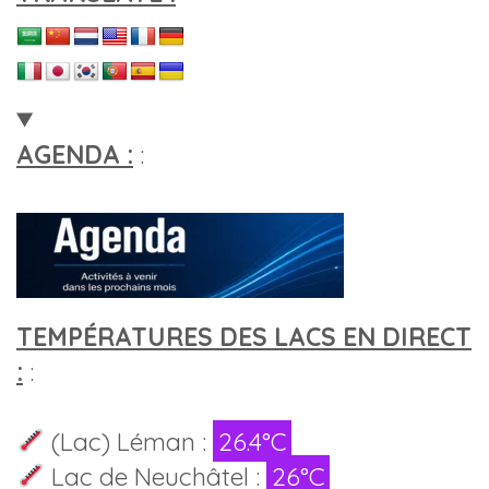
AGENDA :
:
TEMPÉRATURES DES LACS EN DIRECT
:
:
(Lac) Léman :
26.4°C
Lac de Neuchâtel :
26°C