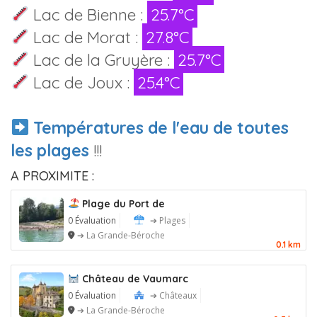
Lac de Bienne :
25.7°C
Lac de Morat :
27.8°C
Lac de la Gruyère :
25.7°C
Lac de Joux :
25.4°C
Températures de l'eau de toutes
les plages
!!!
A PROXIMITE :
Plage du Port de
0 Évaluation
➔ Plages
➔ La Grande-Béroche
0.1 km
Château de Vaumarc
0 Évaluation
➔ Châteaux
➔ La Grande-Béroche