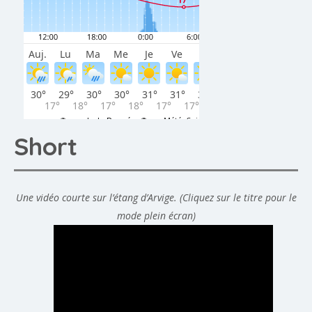
Short
Une vidéo courte sur l’étang d’Arvige. (Cliquez sur le titre pour le
mode plein écran)