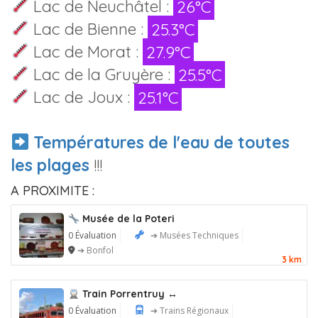
Lac de Neuchâtel :
26°C
Lac de Bienne :
25.3°C
Lac de Morat :
27.9°C
Lac de la Gruyère :
25.5°C
Lac de Joux :
25.1°C
Températures de l'eau de toutes
les plages
!!!
A PROXIMITE :
Musée de la Poteri
0 Évaluation
➔ Musées Techniques
➔ Bonfol
3 km
Train Porrentruy ↔
0 Évaluation
➔ Trains Régionaux