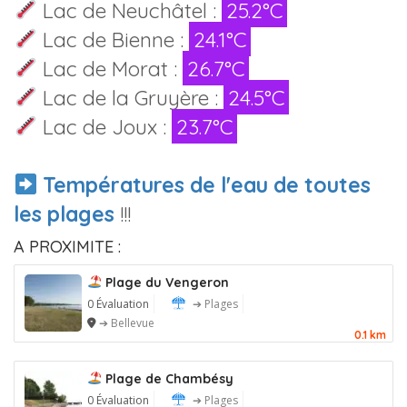
Lac de Neuchâtel :
25.2°C
Lac de Bienne :
24.1°C
Lac de Morat :
26.7°C
Lac de la Gruyère :
24.5°C
Lac de Joux :
23.7°C
Températures de l'eau de toutes
les plages
!!!
A PROXIMITE :
Plage du Vengeron
0 Évaluation
➔ Plages
➔ Bellevue
0.1 km
Plage de Chambésy
0 Évaluation
➔ Plages