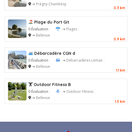
➔ Prégny-Chambésy
0.3 km
Plage du Port Git
0 Évaluation
➔ Plages
➔ Bellevue
0.9 km
Débarcadère CGN d
0 Évaluation
➔ Débarcadères Léman
➔ Bellevue
1.1 km
🏋️ Outdoor Fitness B
0 Évaluation
➔ Outdoor Fitness
➔ Bellevue
1.5 km