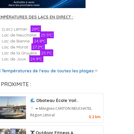
EMPÉRATURES DES LACS EN DIRECT :
:
(Lac) Léman :
26°C
Lac de Neuchâtel :
25.5°C
Lac de Bienne :
24.8°C
Lac de Morat :
27.2°C
Lac de la Gruyère :
25.1°C
Lac de Joux :
24.9°C
Températures de l'eau de toutes les plages
!!!
 PROXIMITE :
Obateau École Voil..
➔ Milvignes
CANTON NEUCHATEL
Région Littoral
0.2 km
🏋️ Outdoor Fitness A..