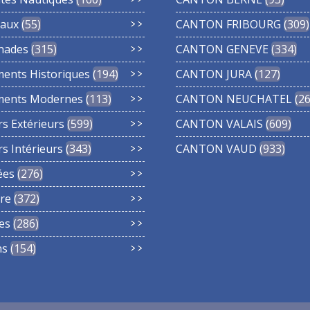
aux
55
CANTON FRIBOURG
309
nades
315
CANTON GENEVE
334
ments Historiques
194
CANTON JURA
127
ments Modernes
113
CANTON NEUCHATEL
2
rs Extérieurs
599
CANTON VALAIS
609
rs Intérieurs
343
CANTON VAUD
933
ées
276
re
372
es
286
ns
154