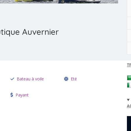
tique Auvernier
T
Bateau à voile
Eté
Payant
A