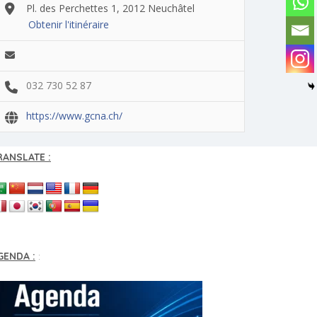
Pl. des Perchettes 1, 2012 Neuchâtel
Obtenir l'itinéraire
032 730 52 87
https://www.gcna.ch/
RANSLATE :
GENDA :
: