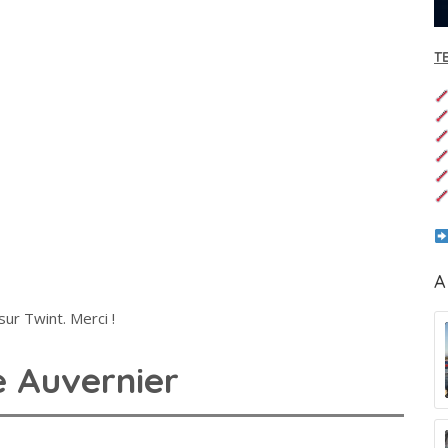
T
A
ur Twint. Merci !
e Auvernier