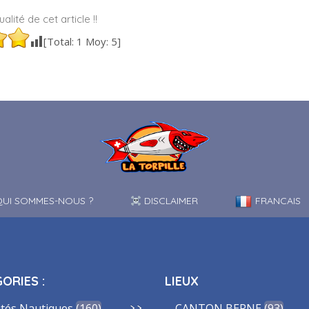
alité de cet article !!
[Total:
1
Moy:
5
]
UI SOMMES-NOUS ?
DISCLAIMER
FRANCAIS
ORIES :
LIEUX
ités Nautiques
160
CANTON BERNE
93