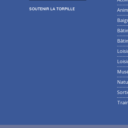
SOUTENIR LA TORPILLE
Anim
Baig
Bâti
Bâti
Loisi
Loisi
Mus
Natu
Sorti
Trai