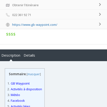
Obtenir l'itinéraire
022 361 92 71
https://www.gb-waypoint.com/
$$$$
Description
Details
Sommaire
[
masquer
]
1.
GB Waypoint
2.
Activités à disposition
3.
Météo
4.
Facebook
5.
Activités liées