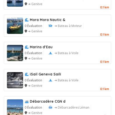
➔ Genève
0.1 km
Mora Mora Nautic &
0 Évaluation
➔ Bateau à Moteur
➔ Genève
0.1 km
Marins d’Eau
0 Évaluation
➔ Bateau à Voile
➔ Genève
0.1 km
iSail Geneva Saili
0 Évaluation
➔ Bateau à Voile
➔ Genève
0.1 km
Débarcadère CGN d
0 Évaluation
➔ Débarcadères Léman
➔ Genève