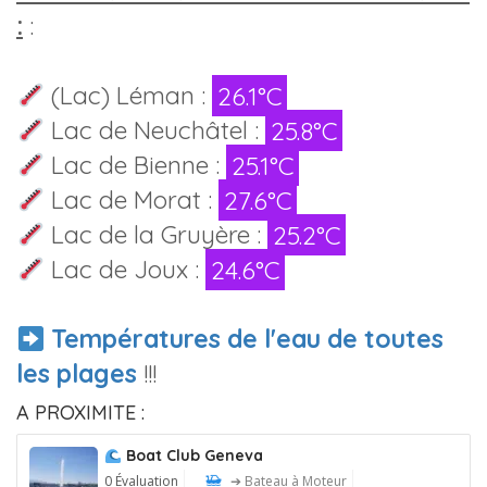
:
:
(Lac) Léman :
26.1°C
Lac de Neuchâtel :
25.8°C
Lac de Bienne :
25.1°C
Lac de Morat :
27.6°C
Lac de la Gruyère :
25.2°C
Lac de Joux :
24.6°C
Températures de l'eau de toutes
les plages
!!!
A PROXIMITE :
Boat Club Geneva
0 Évaluation
➔ Bateau à Moteur