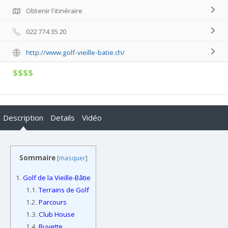
Obtenir l'itinéraire
022 774 35 20
http://www.golf-vieille-batie.ch/
$$$$
Description
Details
Vidéo
Sommaire
[
masquer
]
1.
Golf de la Vieille-Bâtie
1.1.
Terrains de Golf
1.2.
Parcours
1.3.
Club House
1.4.
Buvette