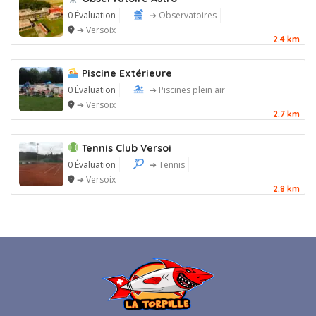
0 Évaluation
➔ Observatoires
➔ Versoix
2.4 km
Piscine Extérieure
0 Évaluation
➔ Piscines plein air
➔ Versoix
2.7 km
Tennis Club Versoi
0 Évaluation
➔ Tennis
➔ Versoix
2.8 km