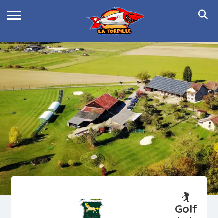
🏌️
Golf