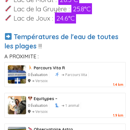
Lac de la Gruyère :
25.8°C
Lac de Joux :
24.6°C
Températures de l'eau de toutes
les plages
!!!
A PROXIMITE :
Parcours Vita R
0 Évaluation
➔ Parcours Vita
➔ Versoix
1.4 km
Equitypes –
0 Évaluation
➔ 1 animal
➔ Versoix
1.9 km
Observatoire Astro