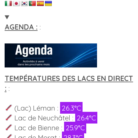
AGENDA :
:
TEMPÉRATURES DES LACS EN DIRECT
:
:
(Lac) Léman :
26.3°C
Lac de Neuchâtel :
26.4°C
Lac de Bienne :
25.9°C
Lac de Morat :
28.3°C