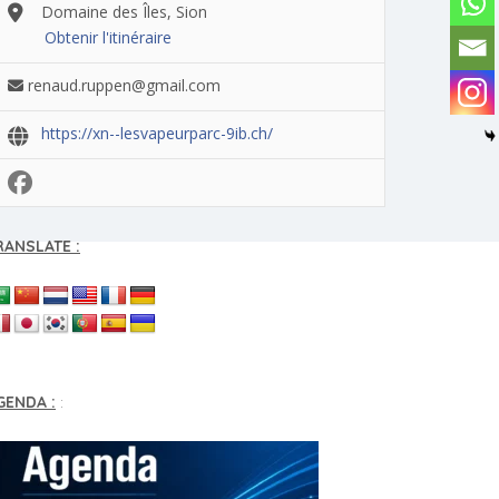
Domaine des Îles, Sion
Obtenir l'itinéraire
renaud.ruppen@gmail.com
https://xn--lesvapeurparc-9ib.ch/
RANSLATE :
GENDA :
: