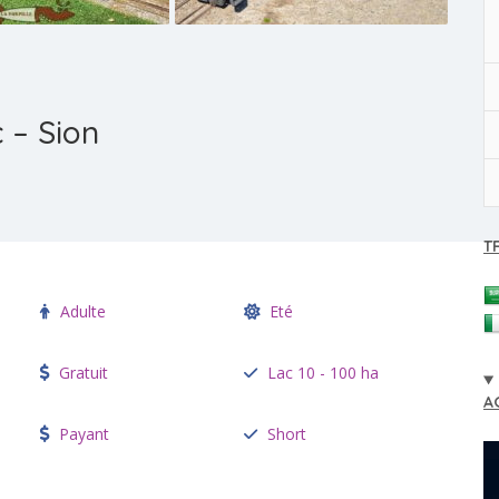
 – Sion
T
Adulte
Eté
Gratuit
Lac 10 - 100 ha
A
Payant
Short