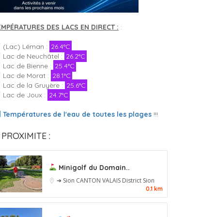
EMPÉRATURES DES LACS EN DIRECT :
:
(Lac) Léman :
26.4°C
Lac de Neuchâtel :
26.2°C
Lac de Bienne :
25.4°C
Lac de Morat :
28.1°C
Lac de la Gruyère :
25.6°C
Lac de Joux :
24.7°C
Températures de l'eau de toutes les plages
!!!
 PROXIMITE :
Minigolf du Domain..
➔ Sion
CANTON VALAIS
District Sion
0.1 km