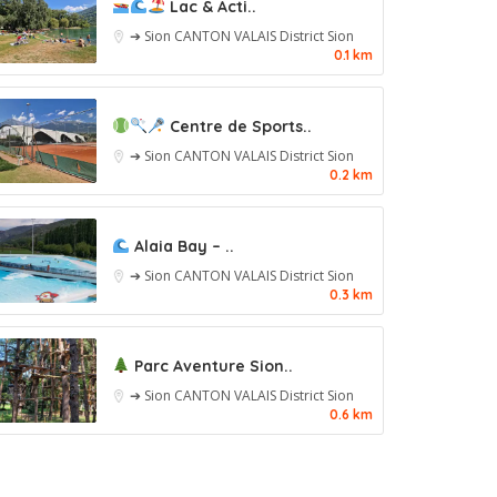
Lac & Acti..
➔ Sion
CANTON VALAIS
District Sion
0.1 km
Centre de Sports..
➔ Sion
CANTON VALAIS
District Sion
0.2 km
Alaia Bay – ..
➔ Sion
CANTON VALAIS
District Sion
0.3 km
Parc Aventure Sion..
➔ Sion
CANTON VALAIS
District Sion
0.6 km