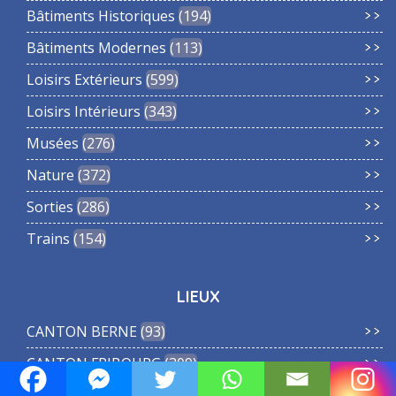
Bâtiments Historiques
194
Bâtiments Modernes
113
Loisirs Extérieurs
599
Loisirs Intérieurs
343
Musées
276
Nature
372
Sorties
286
Trains
154
LIEUX
CANTON BERNE
93
CANTON FRIBOURG
309
CANTON GENEVE
334