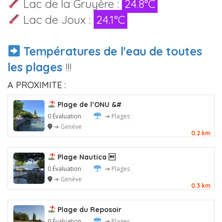
Lac de la Gruyère :
24.8°C
Lac de Joux :
24.1°C
Températures de l'eau de toutes
les plages
!!!
A PROXIMITE :
Plage de l’ONU &#
0 Évaluation
➔ Plages
➔ Genève
0.2 km
Plage Nautica 
0 Évaluation
➔ Plages
➔ Genève
0.3 km
Plage du Reposoir
0 Évaluation
➔ Plages