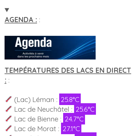
AGENDA :
:
TEMPÉRATURES DES LACS EN DIRECT
:
:
(Lac) Léman :
25.8°C
Lac de Neuchâtel :
25.6°C
Lac de Bienne :
24.7°C
Lac de Morat :
27.1°C