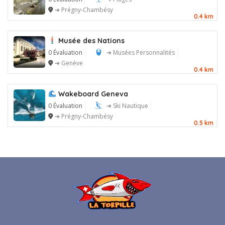
➔ Prégny-Chambésy
0.4 km
Musée des Nations
0 Évaluation
➔ Musées Personnalités
➔ Genève
0.4 km
Wakeboard Geneva
0 Évaluation
➔ Ski Nautique
➔ Prégny-Chambésy
0.5 km