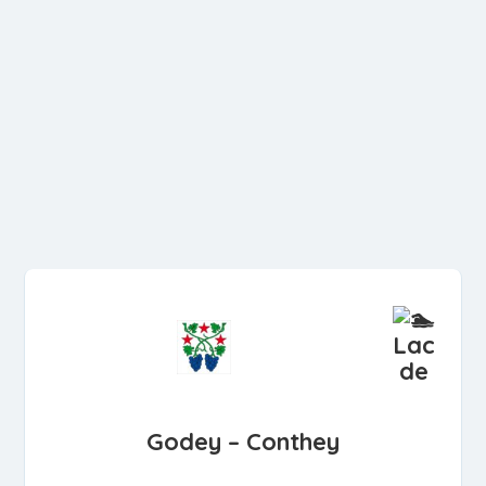
Lac
de
Godey – Conthey