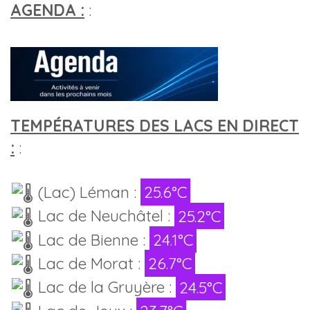
AGENDA :
:
TEMPÉRATURES DES LACS EN DIRECT
:
:
(Lac) Léman :
25.6°C
Lac de Neuchâtel :
25.2°C
Lac de Bienne :
24.1°C
Lac de Morat :
26.7°C
Lac de la Gruyère :
24.5°C