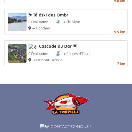
4.8 km
⛷️ Téléski des Ombri
0 Évaluation
➔ Ski Alpin
➔ Conthey
5.5 km
Cascade du Dar 
0 Évaluation
➔ Chutes d'Eau
➔ Ormont-Dessus
7 km
CONTACTEZ-NOUS !!!