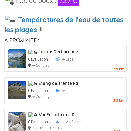
Lac de Joux :
23.7°C
Températures de l'eau de toutes
les plages
!!!
A PROXIMITE :
Lac de Derborence
0 Évaluation
➔ Lacs
➔ Conthey
1.9 km
Etang de Trente Pa
0 Évaluation
➔ Lacs
➔ Conthey
3.3 km
Via Ferrata des D
0 Évaluation
➔ Via Ferrata
➔ Ormont-Dessus