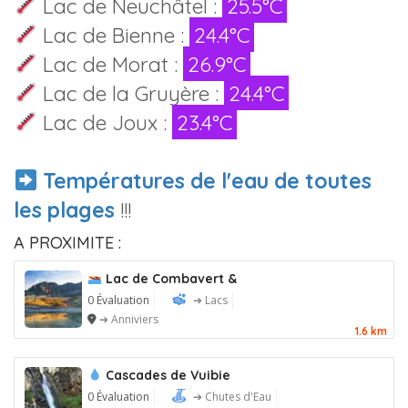
Lac de Neuchâtel :
25.5°C
Lac de Bienne :
24.4°C
Lac de Morat :
26.9°C
Lac de la Gruyère :
24.4°C
Lac de Joux :
23.4°C
Températures de l'eau de toutes
les plages
!!!
A PROXIMITE :
Lac de Combavert &
0 Évaluation
➔ Lacs
➔ Anniviers
1.6 km
Cascades de Vuibie
0 Évaluation
➔ Chutes d'Eau