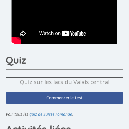
Quiz
Quiz sur les lacs du Valais central
Commencer le test
Voir tous les
quiz de Suisse romande
.
Activités liées