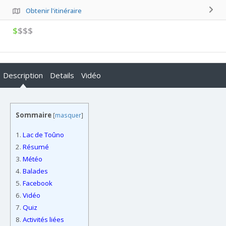
Obtenir l'itinéraire
$
$$$
Description
Details
Vidéo
Sommaire
[
masquer
]
1.
Lac de Toûno
2.
Résumé
3.
Météo
4.
Balades
5.
Facebook
6.
Vidéo
7.
Quiz
8.
Activités liées