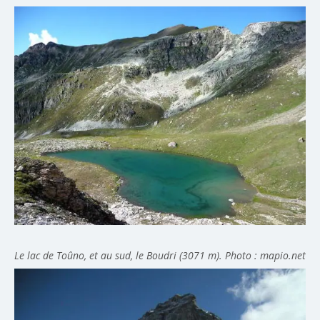
Le lac de Toûno, et au sud, le Boudri (3071 m). Photo : mapio.net