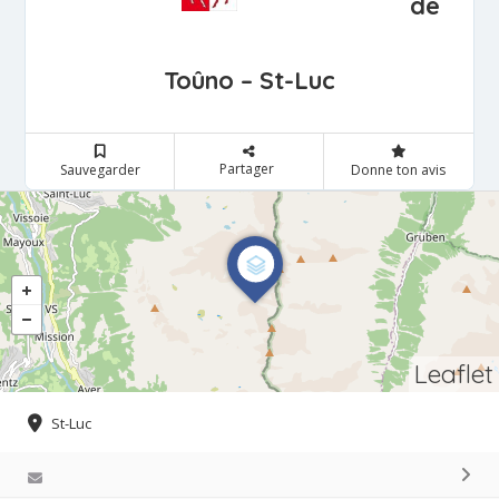
de
Toûno – St-Luc
Partager
Sauvegarder
Donne ton avis
Leaflet
St-Luc