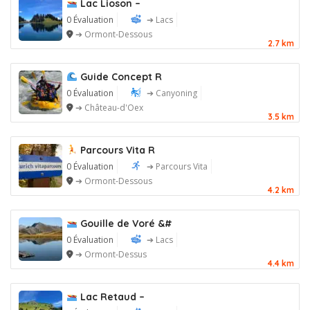
Lac Lioson –
0 Évaluation
➔ Lacs
➔ Ormont-Dessous
2.7 km
Guide Concept R
0 Évaluation
➔ Canyoning
➔ Château-d'Oex
3.5 km
Parcours Vita R
0 Évaluation
➔ Parcours Vita
➔ Ormont-Dessous
4.2 km
Gouille de Voré &#
0 Évaluation
➔ Lacs
➔ Ormont-Dessus
4.4 km
Lac Retaud –