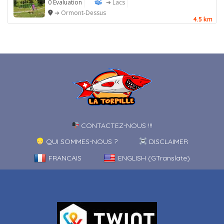
0 Évaluation
➔ Lacs
➔ Ormont-Dessus
4.5 km
CONTACTEZ-NOUS !!!
QUI SOMMES-NOUS ?
DISCLAIMER
FRANCAIS
ENGLISH (GTranslate)