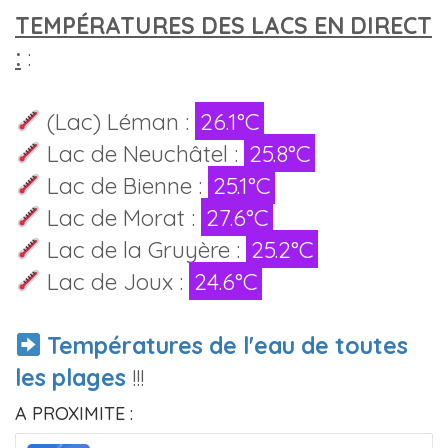
TEMPÉRATURES DES LACS EN DIRECT
:
:
(Lac) Léman :
26.1°C
Lac de Neuchâtel :
25.8°C
Lac de Bienne :
25.1°C
Lac de Morat :
27.6°C
Lac de la Gruyère :
25.2°C
Lac de Joux :
24.6°C
Températures de l'eau de toutes
les plages
!!!
A PROXIMITE :