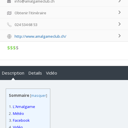
info@amalgameclub.ch
Obtenir l'itinéraire
024 534 68 53
http://www.amalgameclub.ch/
$$$
$
Description
Details
Vidéo
Sommaire
[
masquer
]
1.
L’Amalgame
2.
Météo
3.
Facebook
4.
Vidéo