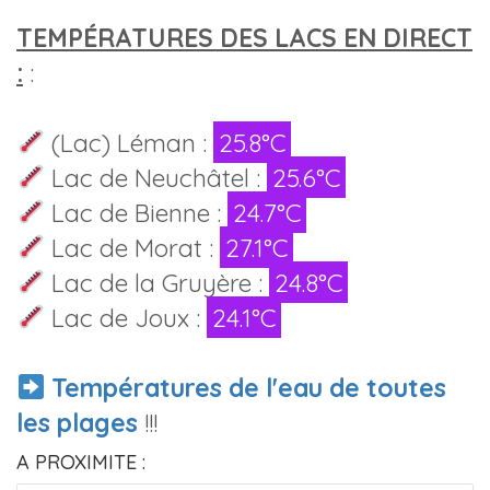
TEMPÉRATURES DES LACS EN DIRECT
:
:
(Lac) Léman :
25.8°C
Lac de Neuchâtel :
25.6°C
Lac de Bienne :
24.7°C
Lac de Morat :
27.1°C
Lac de la Gruyère :
24.8°C
Lac de Joux :
24.1°C
Températures de l'eau de toutes
les plages
!!!
A PROXIMITE :