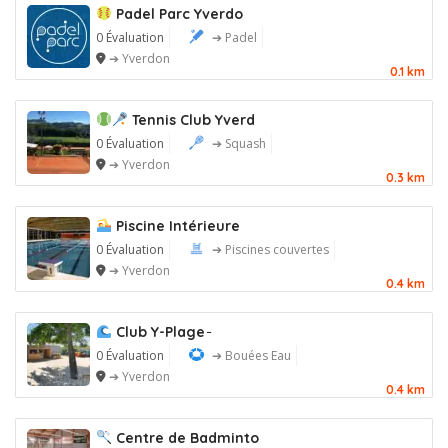
Padel Parc Yverdo
0 Évaluation
➔ Padel
➔ Yverdon
0.1 km
Tennis Club Yverd
0 Évaluation
➔ Squash
➔ Yverdon
0.3 km
Piscine Intérieure
0 Évaluation
➔ Piscines couvertes
➔ Yverdon
0.4 km
Club Y-Plage ̵
0 Évaluation
➔ Bouées Eau
➔ Yverdon
0.4 km
Centre de Badminto