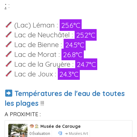
:
:
(Lac) Léman :
25.6°C
Lac de Neuchâtel :
25.2°C
Lac de Bienne :
24.5°C
Lac de Morat :
26.8°C
Lac de la Gruyère :
24.7°C
Lac de Joux :
24.3°C
Températures de l'eau de toutes
les plages
!!!
A PROXIMITE :
Musée de Carouge
0 Évaluation
➔ Musées Art