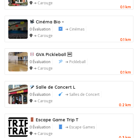
➔ Carouge
0.1 km
Cinéma Bio –
0 Évaluation
➔ Cinémas
➔ Carouge
0.1 km
GVA Pickleball 
0 Évaluation
➔ Pickleball
➔ Carouge
0.1 km
Salle de Concert L
0 Évaluation
➔ Salles de Concert
➔ Carouge
0.2 km
Escape Game Trip T
0 Évaluation
➔ Escape Games
➔ Carouge
0.3 km