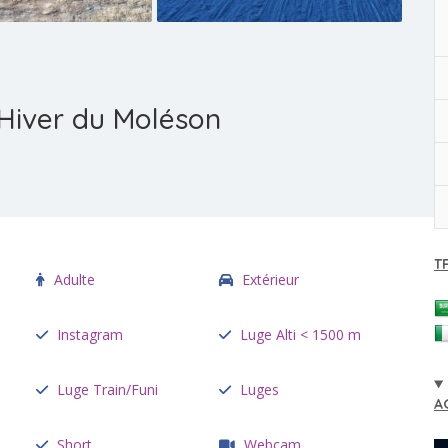
’Hiver du Moléson
T
Adulte
Extérieur
Instagram
Luge Alti < 1500 m
Luge Train/Funi
Luges
A
Short
Webcam