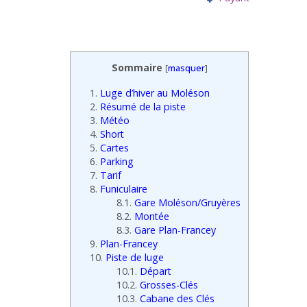
Sommaire
[
masquer
]
1.
Luge d’hiver au Moléson
2.
Résumé de la piste
3.
Météo
4.
Short
5.
Cartes
6.
Parking
7.
Tarif
8.
Funiculaire
8.1.
Gare Moléson/Gruyères
8.2.
Montée
8.3.
Gare Plan-Francey
9.
Plan-Francey
10.
Piste de luge
10.1.
Départ
10.2.
Grosses-Clés
10.3.
Cabane des Clés