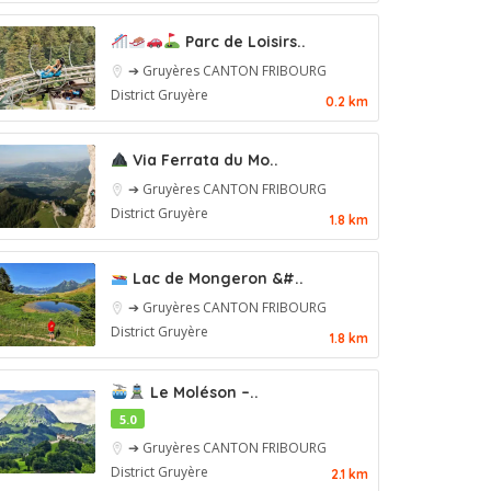
Parc de Loisirs..
➔ Gruyères
CANTON FRIBOURG
District Gruyère
0.2 km
Via Ferrata du Mo..
➔ Gruyères
CANTON FRIBOURG
District Gruyère
1.8 km
Lac de Mongeron &#..
➔ Gruyères
CANTON FRIBOURG
District Gruyère
1.8 km
Le Moléson –..
5.0
➔ Gruyères
CANTON FRIBOURG
District Gruyère
2.1 km