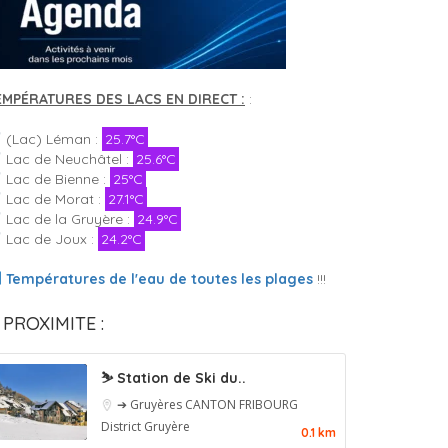
EMPÉRATURES DES LACS EN DIRECT :
:
(Lac) Léman :
25.7°C
Lac de Neuchâtel :
25.6°C
Lac de Bienne :
25°C
Lac de Morat :
27.1°C
Lac de la Gruyère :
24.9°C
Lac de Joux :
24.2°C
Températures de l'eau de toutes les plages
!!!
 PROXIMITE :
⛷️ Station de Ski du..
➔ Gruyères
CANTON FRIBOURG
District Gruyère
0.1 km