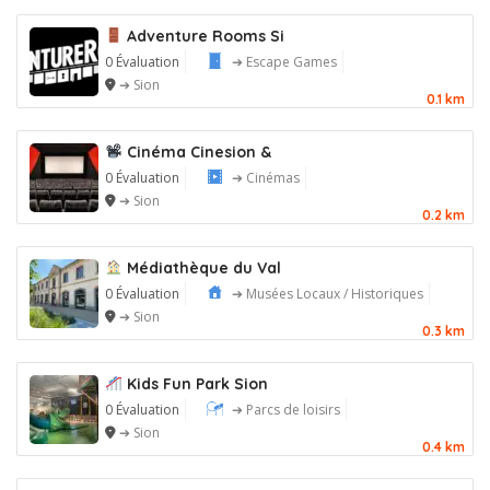
Adventure Rooms Si
0 Évaluation
➔ Escape Games
➔ Sion
0.1 km
Cinéma Cinesion &
0 Évaluation
➔ Cinémas
➔ Sion
0.2 km
Médiathèque du Val
0 Évaluation
➔ Musées Locaux / Historiques
➔ Sion
0.3 km
Kids Fun Park Sion
0 Évaluation
➔ Parcs de loisirs
➔ Sion
0.4 km