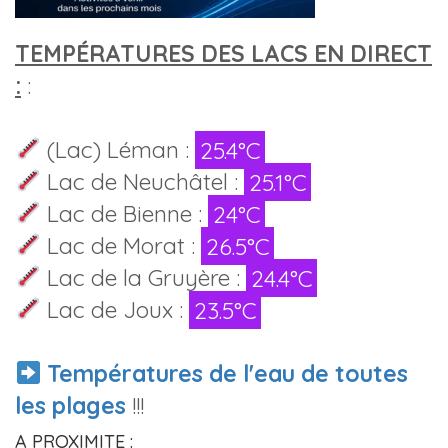
TEMPÉRATURES DES LACS EN DIRECT
:
:
(Lac) Léman :
25.4°C
Lac de Neuchâtel :
25.1°C
Lac de Bienne :
24°C
Lac de Morat :
26.5°C
Lac de la Gruyère :
24.4°C
Lac de Joux :
23.5°C
Températures de l'eau de toutes
les plages
!!!
A PROXIMITE :