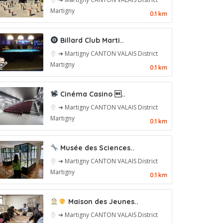
Martigny
0.1 km
Billard Club Marti..
➔ Martigny
CANTON VALAIS
District
Martigny
0.1 km
Cinéma Casino ..
➔ Martigny
CANTON VALAIS
District
Martigny
0.1 km
Musée des Sciences..
➔ Martigny
CANTON VALAIS
District
Martigny
0.1 km
Maison des Jeunes..
➔ Martigny
CANTON VALAIS
District