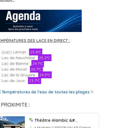
EMPÉRATURES DES LACS EN DIRECT :
:
(Lac) Léman :
25.6°C
Lac de Neuchâtel :
25.2°C
Lac de Bienne :
24.1°C
Lac de Morat :
26.7°C
Lac de la Gruyère :
24.5°C
Lac de Joux :
23.7°C
Températures de l'eau de toutes les plages
!!!
 PROXIMITE :
Théâtre Alambic &#..
➔ Martigny
CANTON VALAIS
District