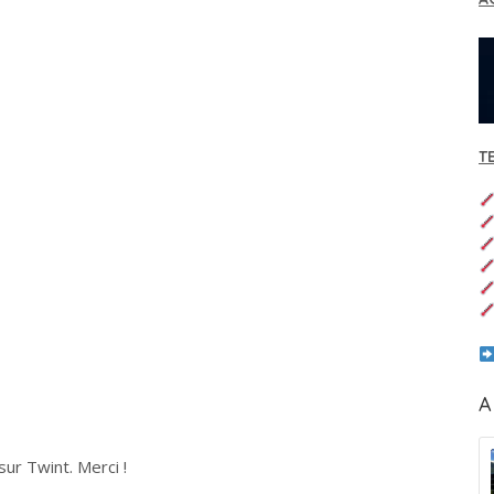
T
A
ur Twint. Merci !