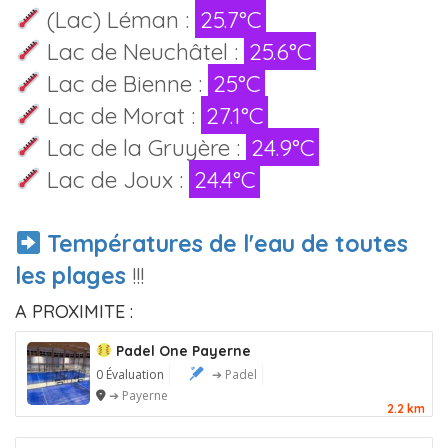
(Lac) Léman :
25.7°C
Lac de Neuchâtel :
25.6°C
Lac de Bienne :
25°C
Lac de Morat :
27.1°C
Lac de la Gruyère :
24.9°C
Lac de Joux :
24.4°C
Températures de l'eau de toutes
les plages
!!!
A PROXIMITE :
Padel One Payerne
0 Évaluation
➔ Padel
➔ Payerne
2.2 km