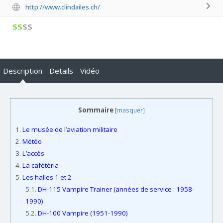
http://www.clindailes.ch/
$$
$$
Description
Details
Vidéo
Sommaire
[
masquer
]
1.
Le musée de l’aviation militaire
2.
Météo
3.
L’accès
4.
La cafétéria
5.
Les halles 1 et 2
5.1.
DH-115 Vampire Trainer (années de service : 1958-
1990)
5.2.
DH-100 Vampire (1951-1990)