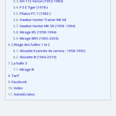
5.3.
DH-112 Venon (1953-1983)
5.4.
F-5 E Tiger (1978-)
5.5.
Pilatus PC-7 (1982-)
5.6.
Hawker Hunter Trainer MK 68
5.7.
Hawker Hunter MK 58 (1958 -1994)
5.8.
Mirage IIIS (1958-1994)
5.9.
Mirage IIIRS (1965-2003)
6.
L’étage des halles 1 et 2
6.1.
Alouette II (année de service : 1958-1992)
6.2.
Alouette III (1964-2010)
7.
La halle 3
7.1.
Mirage III
8.
Tarif
9.
Facebook
10.
Vidéo
11.
Activités liées