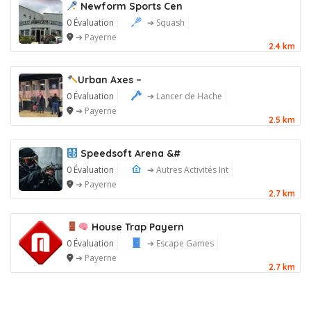
Newform Sports Cen
0 Évaluation
➔ Squash
➔ Payerne
2.4 km
Urban Axes –
0 Évaluation
➔ Lancer de Hache
➔ Payerne
2.5 km
Speedsoft Arena &#
0 Évaluation
➔ Autres Activités Int
➔ Payerne
2.7 km
House Trap Payern
0 Évaluation
➔ Escape Games
➔ Payerne
2.7 km