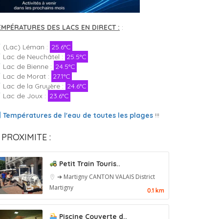
EMPÉRATURES DES LACS EN DIRECT :
:
(Lac) Léman :
25.6°C
Lac de Neuchâtel :
25.5°C
Lac de Bienne :
24.5°C
Lac de Morat :
27.1°C
Lac de la Gruyère :
24.6°C
Lac de Joux :
23.6°C
Températures de l'eau de toutes les plages
!!!
 PROXIMITE :
Petit Train Touris..
➔ Martigny
CANTON VALAIS
District
Martigny
0.1 km
Piscine Couverte d..