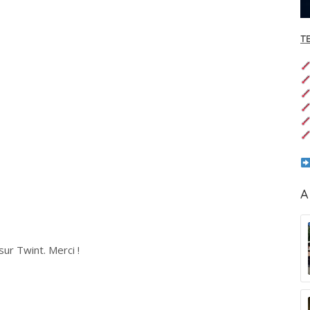
T
A
ur Twint. Merci !