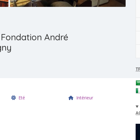
 Fondation André
gny
T
Eté
Intérieur
A