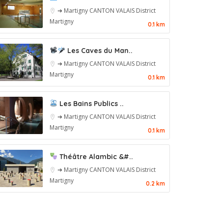
➔ Martigny
CANTON VALAIS
District
Martigny
0.1 km
Les Caves du Man..
➔ Martigny
CANTON VALAIS
District
Martigny
0.1 km
Les Bains Publics ..
➔ Martigny
CANTON VALAIS
District
Martigny
0.1 km
Théâtre Alambic &#..
➔ Martigny
CANTON VALAIS
District
Martigny
0.2 km