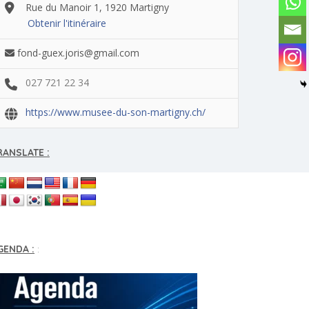
Rue du Manoir 1, 1920 Martigny
Obtenir l'itinéraire
fond-guex.joris@gmail.com
027 721 22 34
https://www.musee-du-son-martigny.ch/
RANSLATE :
GENDA :
: