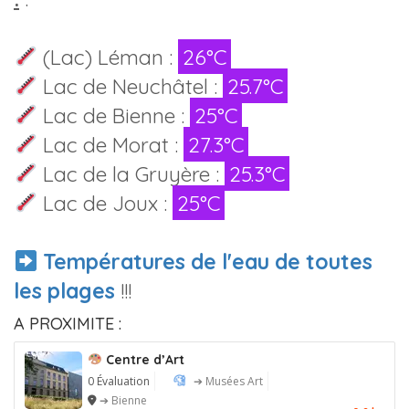
(Lac) Léman :
26°C
Lac de Neuchâtel :
25.7°C
Lac de Bienne :
25°C
Lac de Morat :
27.3°C
Lac de la Gruyère :
25.3°C
Lac de Joux :
25°C
Températures de l'eau de toutes
les plages
!!!
A PROXIMITE :
Centre d’Art
0 Évaluation
➔ Musées Art
➔ Bienne