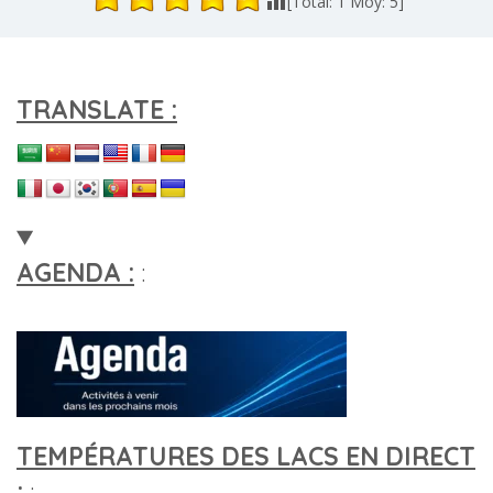
[Total:
1
Moy:
5
]
TRANSLATE :
AGENDA :
:
TEMPÉRATURES DES LACS EN DIRECT
:
: