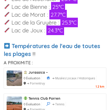
Lac de Bienne :
25°C
Lac de Morat :
27.7°C
Lac de la Gruyère :
25.3°C
Lac de Joux :
24.3°C
Températures de l'eau de toutes
les plages
!!!
A PROXIMITE :
Jurassica –
0 Évaluation
➔ Musées Locaux / Historiques
➔ Porrentruy
1.2 km
Tennis Club Porren
0 Évaluation
➔ Tennis
➔ Porrentruy