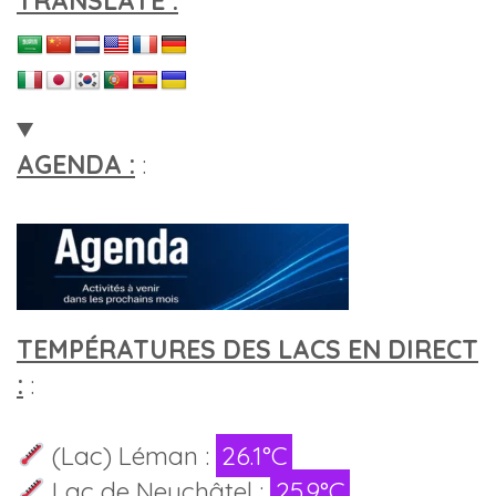
TRANSLATE :
AGENDA :
:
TEMPÉRATURES DES LACS EN DIRECT
:
:
(Lac) Léman :
26.1°C
Lac de Neuchâtel :
25.9°C