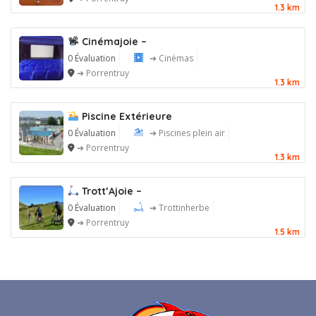
1.3 km
Cinémajoie –
0 Évaluation
➔ Cinémas
➔ Porrentruy
1.3 km
Piscine Extérieure
0 Évaluation
➔ Piscines plein air
➔ Porrentruy
1.3 km
Trott’Ajoie –
0 Évaluation
➔ Trottinherbe
➔ Porrentruy
1.5 km