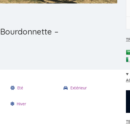
s Bourdonnette –
T
A
Eté
Extérieur
Hiver
T