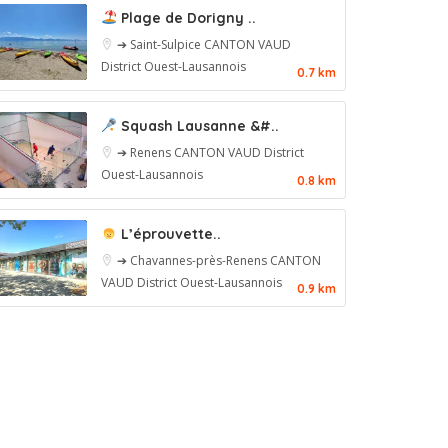
Plage de Dorigny ..
➔ Saint-Sulpice
CANTON VAUD
District Ouest-Lausannois
0.7 km
Squash Lausanne &#..
➔ Renens
CANTON VAUD
District
Ouest-Lausannois
0.8 km
L’éprouvette..
➔ Chavannes-près-Renens
CANTON
VAUD
District Ouest-Lausannois
0.9 km