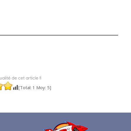
alité de cet article !!
[Total:
1
Moy:
5
]