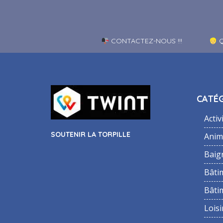
CONTACTEZ-NOUS !!!
Q
CATÉG
Activ
SOUTENIR LA TORPILLE
Anim
Baig
Bâti
Bâti
Loisi