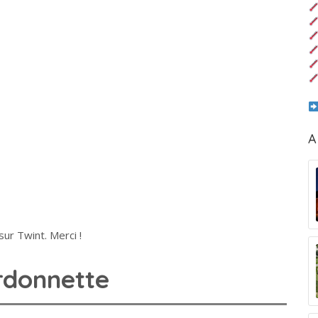
A
ur Twint. Merci !
rdonnette