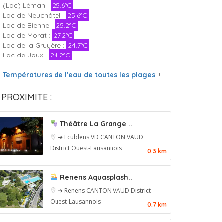
(Lac) Léman :
25.6°C
Lac de Neuchâtel :
25.6°C
Lac de Bienne :
25.2°C
Lac de Morat :
27.2°C
Lac de la Gruyère :
24.7°C
Lac de Joux :
24.2°C
Températures de l'eau de toutes les plages
!!!
 PROXIMITE :
Théâtre La Grange ..
➔ Ecublens VD
CANTON VAUD
District Ouest-Lausannois
0.3 km
Renens Aquasplash..
➔ Renens
CANTON VAUD
District
Ouest-Lausannois
0.7 km