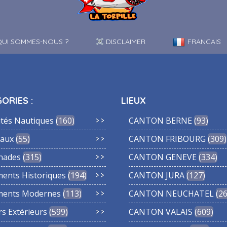
UI SOMMES-NOUS ?
DISCLAIMER
FRANCAIS
ORIES :
LIEUX
ités Nautiques
160
CANTON BERNE
93
aux
55
CANTON FRIBOURG
309
nades
315
CANTON GENEVE
334
ments Historiques
194
CANTON JURA
127
ments Modernes
113
CANTON NEUCHATEL
2
rs Extérieurs
599
CANTON VALAIS
609