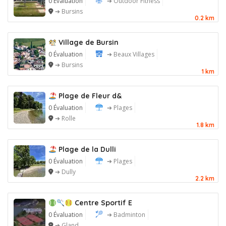
0 Évaluation
➔ Outdoor Fitness
➔ Bursins
0.2 km
Village de Bursin
0 Évaluation
➔ Beaux Villages
➔ Bursins
1 km
Plage de Fleur d&
0 Évaluation
➔ Plages
➔ Rolle
1.8 km
Plage de la Dulli
0 Évaluation
➔ Plages
➔ Dully
2.2 km
Centre Sportif E
0 Évaluation
➔ Badminton
➔ Gland