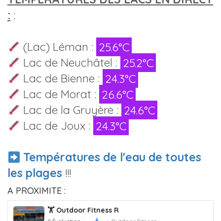
:
:
(Lac) Léman :
25.6°C
Lac de Neuchâtel :
25.2°C
Lac de Bienne :
24.3°C
Lac de Morat :
26.6°C
Lac de la Gruyère :
24.6°C
Lac de Joux :
24.3°C
Températures de l'eau de toutes
les plages
!!!
A PROXIMITE :
🏋️ Outdoor Fitness R