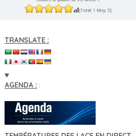
[Total:
1
Moy:
5
]
TRANSLATE :
AGENDA :
:
TEMPÉRATURES DES LACS EN DIRECT